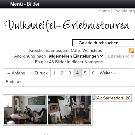
Menü
- Bilder
Home
|
Joomla.org
Kreisheimatmuseum, Cafe, Weinstube
Anordnung nach
Es gibt 46 Bilder in dieser Kategorie
«« Anfang
« Zurück
1
2
3
4
5
6
Weiter »
Ende »»