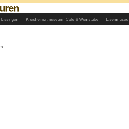
 Lissingen
Kreisheimatmuseum, Café & Weinstube
Eisenmuseu
rn: