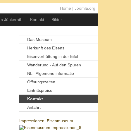
Home
|
Joomla.org
m Jünkerath
Kontakt
Bilder
Das Museum
Herkunft des Eisens
Eisenverhüttung in der Eifel
Wanderung - Auf den Spuren
NL - Algemene informatie
Öffnungszeiten
Eintrittspreise
Kontakt
Anfahrt
Impressionen_Eisenmuseum