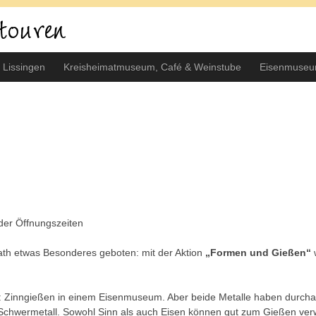
 Lissingen
Kreisheimatmuseum, Café & Weinstube
Eisenmuseu
er Öffnungszeiten
ath etwas Besonderes geboten: mit der Aktion
„Formen und Gießen“
n: Zinngießen in einem Eisenmuseum. Aber beide Metalle haben durch
 Schwermetall. Sowohl Sinn als auch Eisen können gut zum Gießen ve