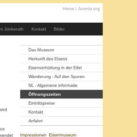
Home
|
Joomla.org
m Jünkerath
Kontakt
Bilder
Das Museum
Herkunft des Eisens
Eisenverhüttung in der Eifel
Wanderung - Auf den Spuren
NL - Algemene informatie
Öffnungszeiten
Eintrittspreise
wird
Kontakt
Anfahrt
aus
Impressionen_Eisenmuseum
rwendet