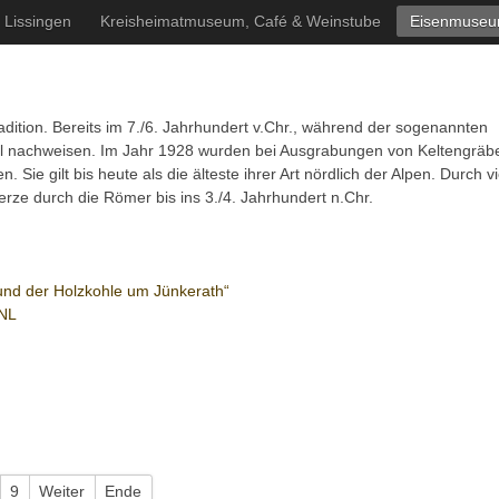
 Lissingen
Kreisheimatmuseum, Café & Weinstube
Eisenmuseu
radition. Bereits im 7./6. Jahrhundert v.Chr., während der sogenannten
Eifel nachweisen. Im Jahr 1928 wurden bei Ausgrabungen von Keltengräb
Sie gilt bis heute als die älteste ihrer Art nördlich der Alpen. Durch vi
rze durch die Römer bis ins 3./4. Jahrhundert n.Chr.
nd der Holzkohle um Jünkerath“
 NL
9
Weiter
Ende