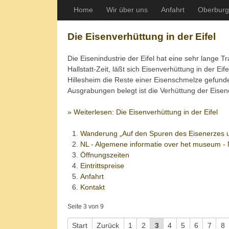
Home
Wir über uns
Anfahrt
Oberburg
Die Eisenverhüttung in der Eifel
Die Eisenindustrie der Eifel hat eine sehr lange T
Hallstatt-Zeit, läßt sich Eisenverhüttung in der 
Hillesheim die Reste einer Eisenschmelze gefunden. 
Ausgrabungen belegt ist die Verhüttung der Eisene
Weiterlesen: Die Eisenverhüttung in der Eifel
Wanderung „Auf den Spuren des Eisenerzes u
NL - Algemene informatie over het museum -
Öffnungszeiten
Eintrittspreise
Anfahrt
Kontakt
Seite 3 von 9
Start
Zurück
1
2
3
4
5
6
7
8